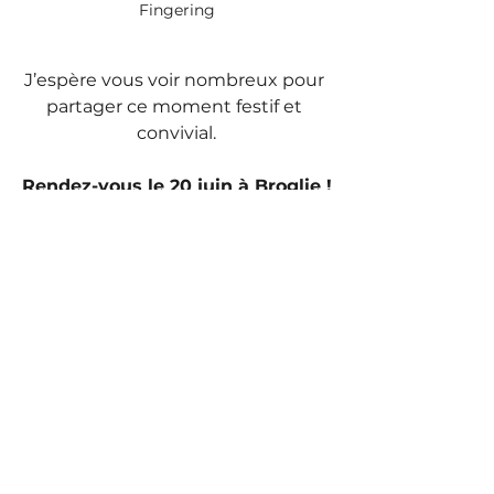
Fingering
J’espère vous voir nombreux pour 
partager ce moment festif et 
convivial.
Rendez-vous le 20 juin à Broglie !
Et si vous ne pouvez pas venir, 
rendez-vous sur Instagram pour 
partager ces moments avec moi !