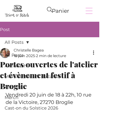
Panier
Post
All Posts
Christelle Bagea
All Posts
18 juin 2025
2 min de lecture
Portes ouvertes de l'atelier
Almanach
et évènement festif à
Mes clientes ont du talent
Broglie
Patrons
Vendredi 20 juin de 18 à 22h, 10 rue 
Merch
de la Victoire, 27270 Broglie
Cast-on du Solstice 2026