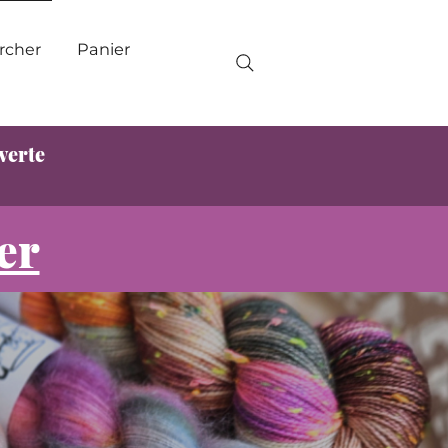
Panier
rcher
verte
er