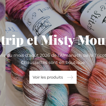
trip et Misty Mou
oris du mois d'août 2026 de l'Almanach de la Trico
Chaussettes sont en boutique
Voir les produits