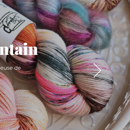
ntain
teuse de