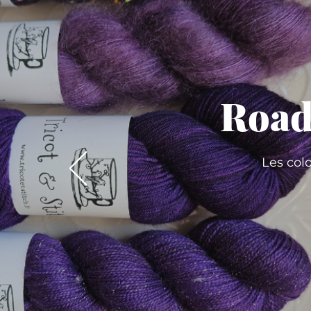
Road
Les col