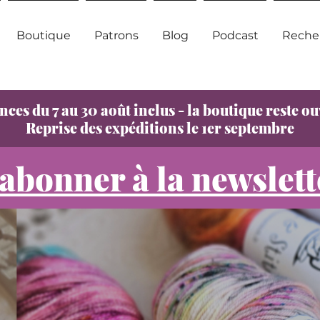
Boutique
Patrons
Blog
Podcast
Reche
nces du 7 au 30 août inclus - la boutique reste ou
Reprise des expéditions le 1er septembre
'abonner à la newslett