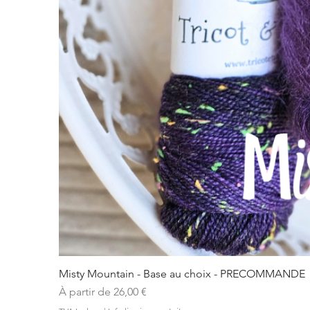
Misty Mountain - Base au choix - PRECOMMANDE
Prix promotionnel
À partir de
26,00 €