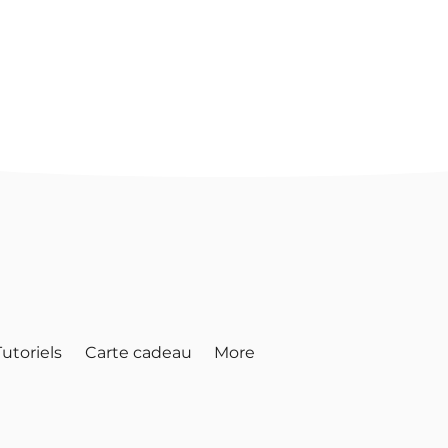
TVA Incluse
|
In
Tutoriels
Carte cadeau
More