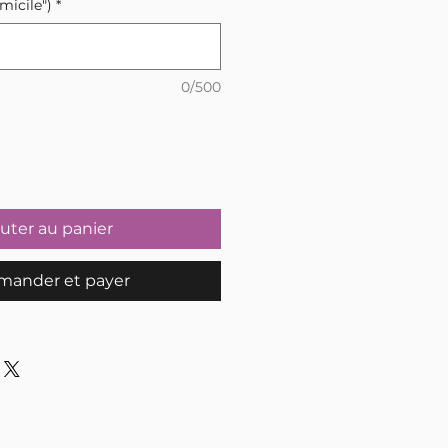
micile")
*
0/500
uter au panier
ander et payer