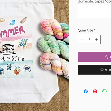
domicile, tapez "do
Quantité
*
Ajo
Comm