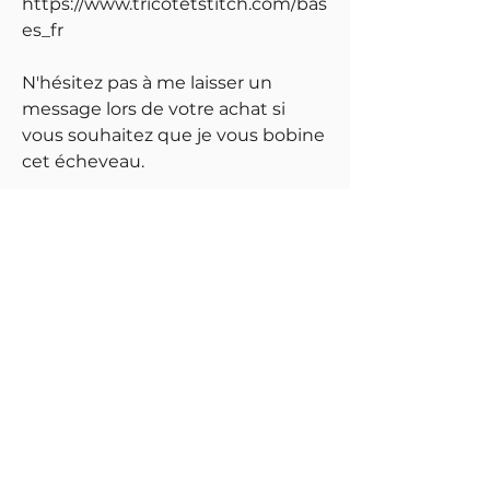
https://www.tricotetstitch.com/bas
es_fr
N'hésitez pas à me laisser un
message lors de votre achat si
vous souhaitez que je vous bobine
cet écheveau.
N.B. Ces écheveaux ont été
photographiés à la lumière du jour
et sa couleur est la plus proche
possible de la réalité. Par contre
merci de noter que le réglage de
votre écran peut avoir une
influence sur l'image et sa couleur.