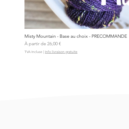
Misty Mountain - Base au choix - PRECOMMANDE
Prix promotionnel
À partir de
26,00 €
TVA Incluse
|
Info livraison gratuite