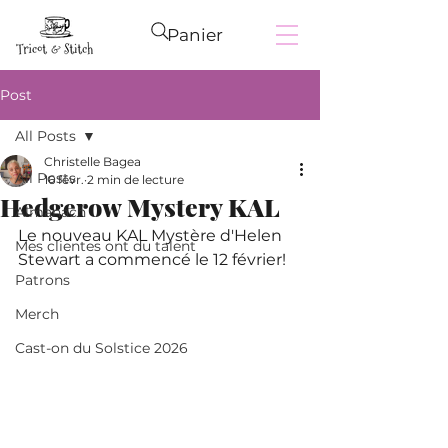
Panier
Post
All Posts
Christelle Bagea
All Posts
16 févr.
2 min de lecture
Hedgerow Mystery KAL
Almanach
Le nouveau KAL Mystère d'Helen 
Mes clientes ont du talent
Stewart a commencé le 12 février! 
Patrons
Merch
Cast-on du Solstice 2026