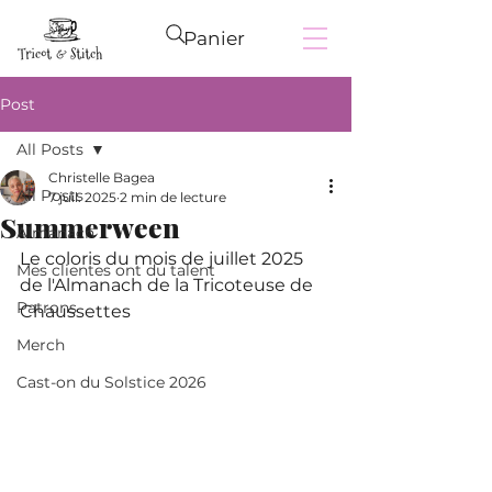
Panier
Post
All Posts
Christelle Bagea
All Posts
7 juil. 2025
2 min de lecture
Summerween
Almanach
Le coloris du mois de juillet 2025 
Mes clientes ont du talent
de l'Almanach de la Tricoteuse de 
Patrons
Chaussettes
Merch
Cast-on du Solstice 2026