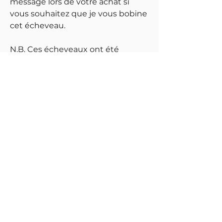
message lors de votre achat si
vous souhaitez que je vous bobine
cet écheveau.
N.B. Ces écheveaux ont été
photographiés à la lumière du jour
et sa couleur est la plus proche
possible de la réalité. Par contre
merci de noter que le réglage de
votre écran peut avoir une
influence sur l'image et sa couleur.
Meilleures ventes