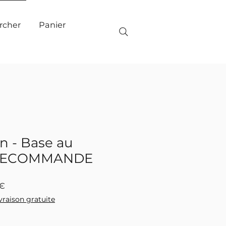
Panier
rcher
n - Base au
PRECOMMANDE
Prix
0€
promotionnel
ivraison gratuite