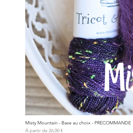
Misty Mountain - Base au choix - PRECOMMANDE
Prix promotionnel
À partir de
26,00 €