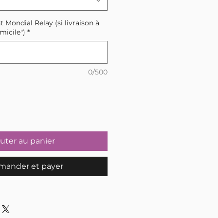
t Mondial Relay (si livraison à
micile")
*
0/500
uter au panier
ander et payer