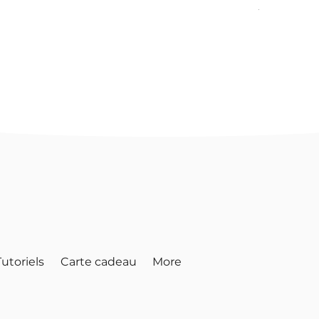
TVA Incluse
|
In
Tutoriels
Carte cadeau
More