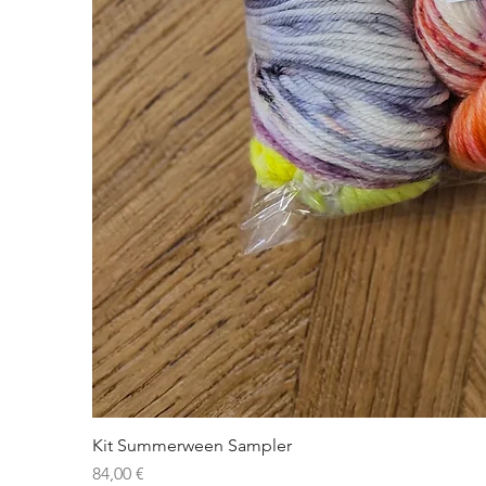
Kit Summerween Sampler
Prix
84,00 €