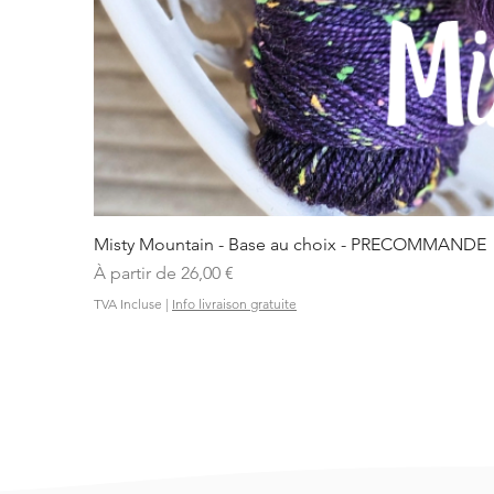
Misty Mountain - Base au choix - PRECOMMANDE
Prix promotionnel
À partir de
26,00 €
TVA Incluse
|
Info livraison gratuite