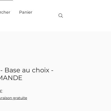
Panier
rcher
 - Base au choix -
MANDE
Prix
0€
promotionnel
ivraison gratuite