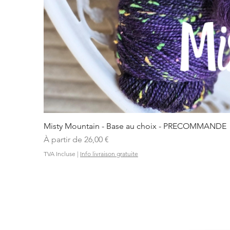
Misty Mountain - Base au choix - PRECOMMANDE
Prix promotionnel
À partir de
26,00 €
TVA Incluse
|
Info livraison gratuite