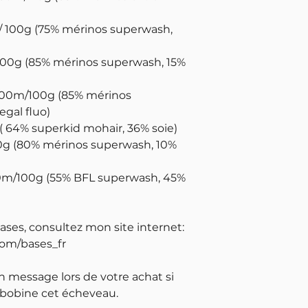
 / 100g (75% mérinos superwash,
100g (85% mérinos superwash, 15%
400m/100g (85% mérinos
gal fluo)
( 64% superkid mohair, 36% soie)
0g (80% mérinos superwash, 10%
00m/100g (55% BFL superwash, 45%
bases, consultez mon site internet:
com/bases_fr
un message lors de votre achat si
 bobine cet écheveau.