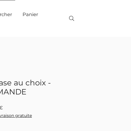
Panier
rcher
ase au choix -
MANDE
Prix
0€
promotionnel
ivraison gratuite