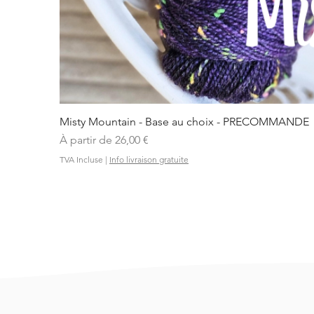
Misty Mountain - Base au choix - PRECOMMANDE
Prix promotionnel
À partir de
26,00 €
TVA Incluse
|
Info livraison gratuite