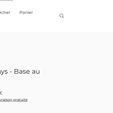
Panier
rcher
ys - Base au
Prix
0€
promotionnel
ivraison gratuite