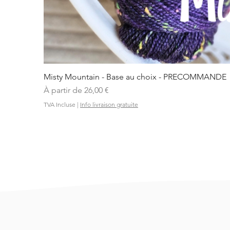
Misty Mountain - Base au choix - PRECOMMANDE
Prix promotionnel
À partir de
26,00 €
TVA Incluse
|
Info livraison gratuite