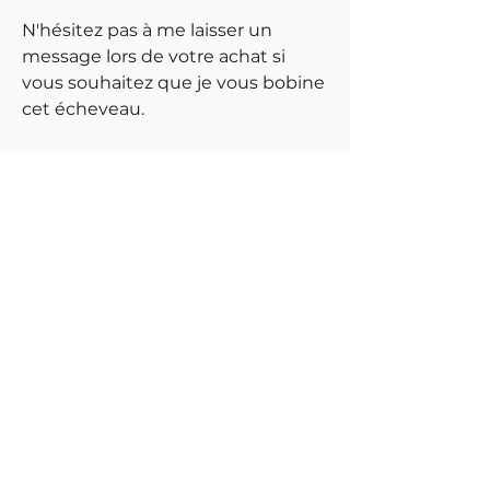
N'hésitez pas à me laisser un
message lors de votre achat si
vous souhaitez que je vous bobine
cet écheveau.
N.B. Ces écheveaux ont été
photographiés à la lumière du jour
et sa couleur est la plus proche
possible de la réalité. Par contre
merci de noter que le réglage de
votre écran peut avoir une
influence sur l'image et sa couleur.